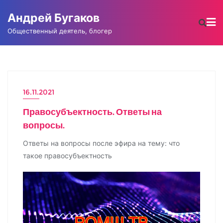
Промотать
Андрей Бугаков
к
содержимому
Общественный деятель, блогер
16.11.2021
ИНТЕРВЬЮ
Правосубъектность. Ответы на
вопросы.
Ответы на вопросы после эфира на тему: что
такое правосубъектность