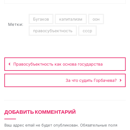
L
k
g
s
а
i
l
r
A
в
n
a
a
p
и
Бугаков
капитализм
оон
Метки:
k
s
m
p
т
правосубъектность
ссср
s
ь
n
i
Навигация
по
k
Правосубъектность как основа государства
записям
i
За что судить Горбачева?
ДОБАВИТЬ КОММЕНТАРИЙ
Ваш адрес email не будет опубликован.
Обязательные поля