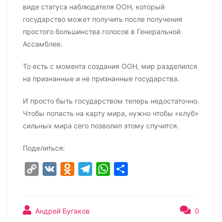
виде статуса наблюдателя ООН, который
государство может получить после получения
простого большинства голосов в Генеральной
Ассамблее.
То есть с момента создания ООН, мир разделился
на признанные и не признанные государства.
И просто быть государством теперь недостаточно.
Чтобы попасть на карту мира, нужно чтобы «клуб»
сильных мира сего позволил этому случится.
Поделиться:
C
V
O
T
W
О
o
K
d
e
h
т
p
n
l
a
п
y
o
e
t
р
Андрей Бугаков
0