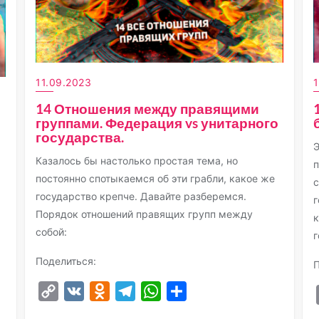
11.09.2023
1
14 Отношения между правящими
группами. Федерация vs унитарного
государства.
Э
Казалось бы настолько простая тема, но
п
постоянно спотыкаемся об эти грабли, какое же
с
государство крепче. Давайте разберемся.
г
Порядок отношений правящих групп между
к
собой:
г
Поделиться:
П
Copy
VK
Odnoklassniki
Telegram
WhatsApp
Отправить
Link