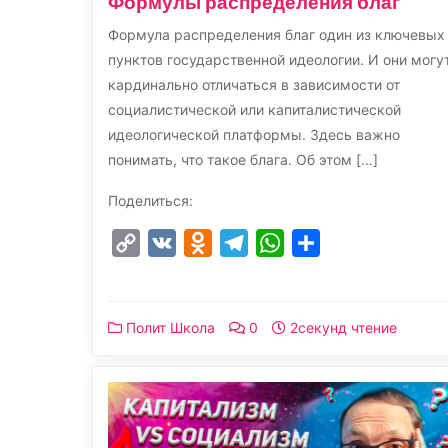
Формулы распределения благ
Формула распределения благ один из ключевых
пунктов государственной идеологии. И они могу
кардинально отличаться в зависимости от
социалистической или капиталистической
идеологической платформы. Здесь важно
понимать, что такое блага. Об этом […]
Поделиться:
Copy
VK
Odnoklassniki
Telegram
WhatsApp
Отправить
Link
Полит Школа
0
2секунд чтение