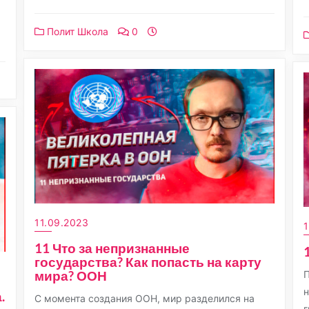
Полит Школа
0
11.09.2023
1
11 Что за непризнанные
государства? Как попасть на карту
мира? ООН
П
н
.
С момента создания ООН, мир разделился на
г