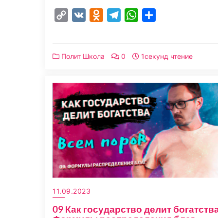
Copy
VK
Odnoklassniki
Telegram
WhatsApp
Отправить
Link
Полит Школа
0
1секунд чтение
11.09.2023
09 Как государство делит богатства