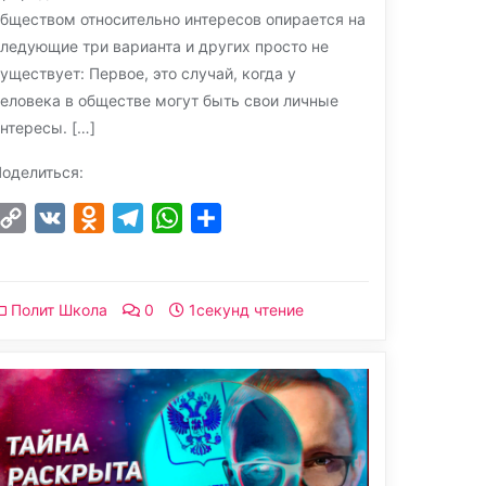
бществом относительно интересов опирается на
ледующие три варианта и других просто не
уществует: Первое, это случай, когда у
еловека в обществе могут быть свои личные
нтересы. […]
оделиться:
Copy
VK
Odnoklassniki
Telegram
WhatsApp
Отправить
Link
Полит Школа
0
1секунд чтение