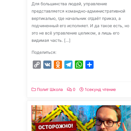
Для большинства людей, управление
представляется командно-административной
вертикалью, где начальник отдаёт приказ, а
подчиненный его исполняет. И да такое есть, но
это не всё управление целиком, а лишь его
видимая часть. […]
Поделиться:
Copy
VK
Odnoklassniki
Telegram
WhatsApp
Отправить
Link
Полит Школа
0
1секунд чтение