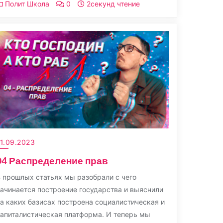
Полит Школа
0
2секунд чтение
1.09.2023
04 Распределение прав
 прошлых статьях мы разобрали с чего
ачинается построение государства и выяснили
а каких базисах построена социалистическая и
апиталистическая платформа. И теперь мы