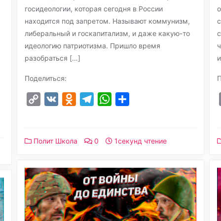
госидеологии, которая сегодня в России
о
находится под запретом. Называют коммунизм,
с
либеральный и госкапитализм, и даже какую-то
с
идеологию патриотизма. Пришло время
ч
разобраться […]
и
Поделиться:
П
Copy
VK
Odnoklassniki
Telegram
WhatsApp
Отправить
Link
Полит Школа
0
1секунд чтение