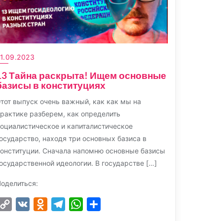
1.09.2023
13 Тайна раскрыта! Ищем основные
базисы в конституциях
тот выпуск очень важный, как как мы на
рактике разберем, как определить
оциалистическое и капиталистическое
осударство, находя три основных базиса в
онституции. Сначала напомню основные базисы
осударственной идеологии. В государстве […]
оделиться:
Copy
VK
Odnoklassniki
Telegram
WhatsApp
Отправить
Link