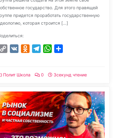
обственное государство. Для этого правящей
руппе придется проработать государственную
деологию, которая строится […]
оделиться:
Copy
VK
Odnoklassniki
Telegram
WhatsApp
Отправить
Link
Полит Школа
0
3секунд чтение