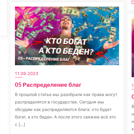
11.09.2023
05 Распределение благ
1
В прошлой статье мы разобрали как права могут
распределятся в государстве. Сегодня мы
В
обсудим как распределяются блага: кто будет
н
богат, а кто беден. А после этого свяжем всё это
н
с […]
к