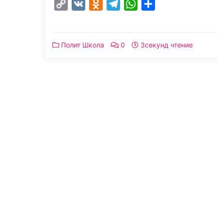
Copy
VK
Odnoklassniki
Telegram
WhatsApp
Отправить
Link
Полит Школа
0
3секунд чтение