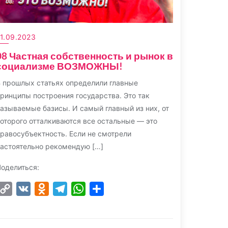
1.09.2023
08 Частная собственность и рынок в
социализме ВОЗМОЖНЫ!
 прошлых статьях определили главные
ринципы построения государства. Это так
азываемые базисы. И самый главный из них, от
оторого отталкиваются все остальные — это
равосубъектность. Если не смотрели
астоятельно рекомендую […]
оделиться:
Copy
VK
Odnoklassniki
Telegram
WhatsApp
Отправить
Link