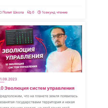
Полит Школа
0
1секунд чтение
1.09.2023
10 Эволюция систем управления
редположим, что на планете земля появилась
езанятая государствами территория и некая
руппа решила создать на этой земле своё