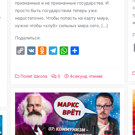
признанные и не признанные государства. И
с
просто быть государством теперь уже
г
т
недостаточно. Чтобы попасть на карту мира,
и
нужно чтобы «клуб» сильных мира сего, […]
П
Поделиться:
Copy
VK
Odnoklassniki
Telegram
WhatsApp
Отправить
Link
Полит Школа
0
4секунд чтение