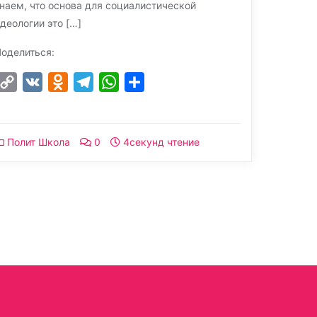
наем, что основа для социалистической
деологии это […]
оделиться:
Copy
VK
Odnoklassniki
Telegram
WhatsApp
Отправить
Link
Полит Школа
0
4секунд чтение