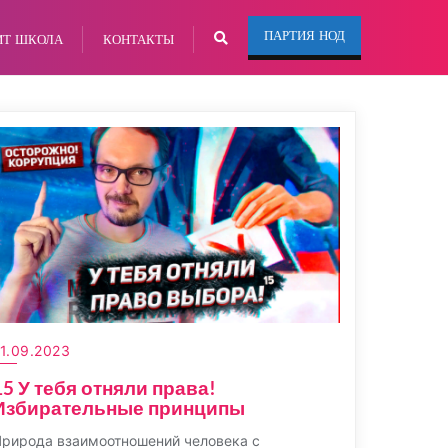
ПАРТИЯ НОД
ИТ ШКОЛА
КОНТАКТЫ
1.09.2023
15 У тебя отняли права!
Избирательные принципы
рирода взаимоотношений человека с