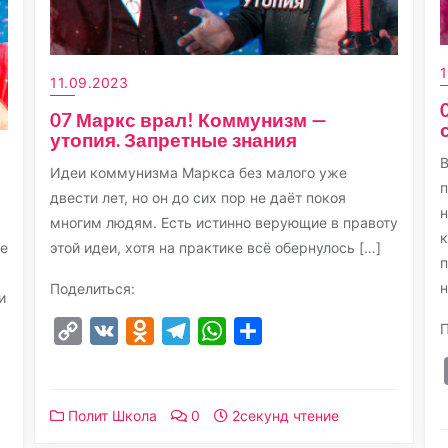
1
11.09.2023
07 Маркс врал! Коммунизм —
утопия. Запретные знания
В
Идеи коммунизма Маркса без малого уже
п
двести лет, но он до сих пор не даёт покоя
н
многим людям. Есть истинно верующие в правоту
к
не
этой идеи, хотя на практике всё обернулось […]
п
н
Поделиться:
и
П
Copy
VK
Odnoklassniki
Telegram
WhatsApp
Отправить
Link
Полит Школа
0
2секунд чтение