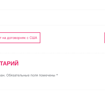
т
п
р
а
в
и
т на договорняк с США
т
ь
ТАРИЙ
ван.
Обязательные поля помечены
*