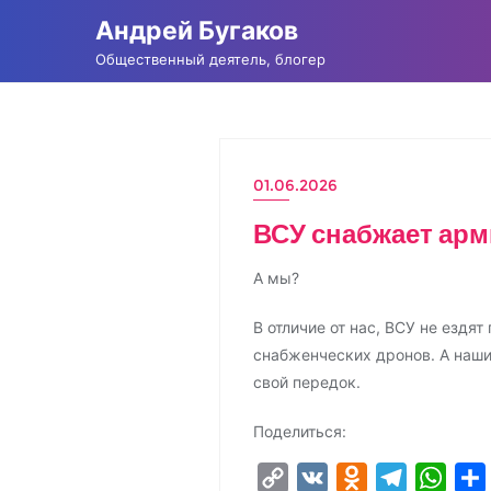
Промотать
Андрей Бугаков
к
Общественный деятель, блогер
содержимому
01.06.2026
ВСУ снабжает арм
А мы?
В отличие от нас, ВСУ не ездя
снабженческих дронов. А наши
свой передок.
Поделиться:
C
V
O
T
W