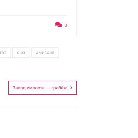
0
тет
сша
эмиссия
Завод импорта — грабёж