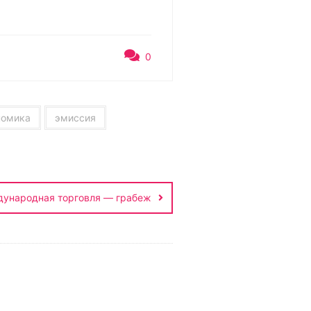
0
номика
эмиссия
ународная торговля — грабеж