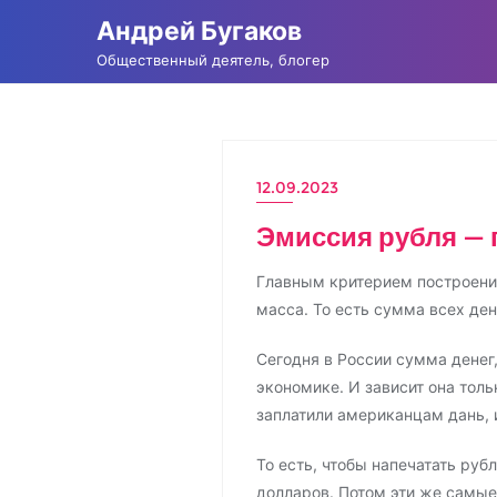
Промотать
Андрей Бугаков
к
Общественный деятель, блогер
содержимому
12.09.2023
Эмиссия рубля — 
Главным критерием построени
масса. То есть сумма всех ден
Сегодня в России сумма денег,
экономике. И зависит она толь
заплатили американцам дань, 
То есть, чтобы напечатать руб
долларов. Потом эти же самые