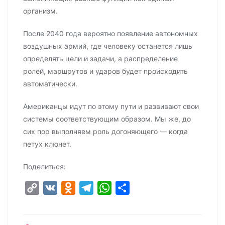
организм.
После 2040 года вероятно появление автономных
воздушных армий, где человеку останется лишь
определять цели и задачи, а распределение
ролей, маршрутов и ударов будет происходить
автоматически.
Американцы идут по этому пути и развивают свои
системы соответствующим образом. Мы же, до
сих пор выполняем роль догоняющего — когда
петух клюнет.
Поделиться:
C
V
O
T
W
О
o
K
d
e
h
т
p
n
l
a
п