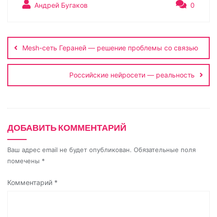
y
o
e
t
р
Андрей Бугаков
0
L
k
g
s
а
Навигация
i
l
r
A
в
по
n
a
a
p
и
Mesh-сеть Гераней — решение проблемы со связью
записям
k
s
m
p
т
s
ь
Российские нейросети — реальность
n
i
k
ДОБАВИТЬ КОММЕНТАРИЙ
i
Ваш адрес email не будет опубликован.
Обязательные поля
помечены
*
Комментарий
*