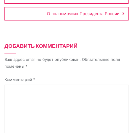
s
ь
n
О полномочиях Президента России
i
k
i
ДОБАВИТЬ КОММЕНТАРИЙ
Ваш адрес email не будет опубликован.
Обязательные поля
помечены
*
Комментарий
*