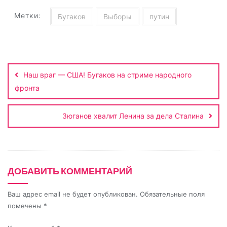
i
l
r
A
в
n
a
a
p
и
Метки:
Бугаков
Выборы
путин
k
s
m
p
т
s
ь
Навигация
n
по
i
Наш враг — США! Бугаков на стриме народного
записям
k
фронта
i
Зюганов хвалит Ленина за дела Сталина
ДОБАВИТЬ КОММЕНТАРИЙ
Ваш адрес email не будет опубликован.
Обязательные поля
помечены
*