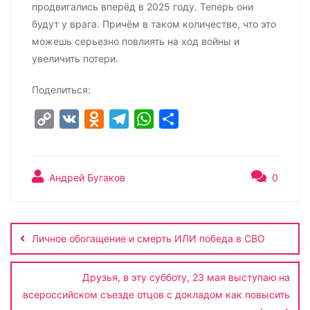
продвигались вперёд в 2025 году. Теперь они
будут у врага. Причём в таком количестве, что это
можешь серьезно повлиять на ход войны и
увеличить потери.
Поделиться:
C
V
O
T
W
О
o
K
d
e
h
т
p
n
l
a
п
y
o
e
t
р
Андрей Бугаков
0
L
k
g
s
а
Навигация
i
l
r
A
в
по
n
a
a
p
и
Личное обогащение и смерть ИЛИ победа в СВО
записям
k
s
m
p
т
s
ь
Друзья, в эту субботу, 23 мая выступаю на
n
всероссийском съезде отцов с докладом как повысить