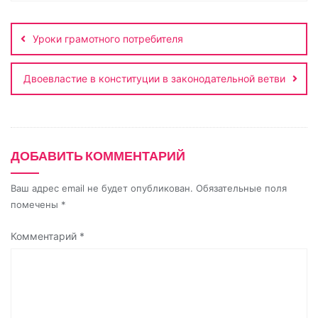
Навигация
i
l
r
A
в
по
n
a
a
p
и
Уроки грамотного потребителя
записям
k
s
m
p
т
s
ь
Двоевластие в конституции в законодательной ветви
n
i
k
ДОБАВИТЬ КОММЕНТАРИЙ
i
Ваш адрес email не будет опубликован.
Обязательные поля
помечены
*
Комментарий
*