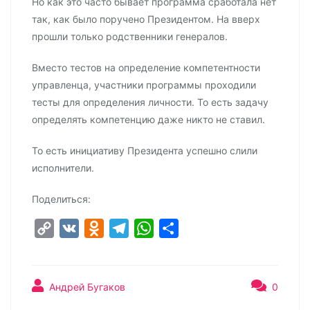
Но как это часто бывает программа сработала нет
так, как было поручено Президентом. На вверх
прошли только родственники генералов.
Вместо тестов на определение компетентности
управленца, участники программы проходили
тесты для определения личности. То есть задачу
определять компетенцию даже никто не ставил.
То есть инициативу Президента успешно слили
исполнители.
Поделиться:
C
V
O
T
W
О
o
K
d
e
h
т
p
n
l
a
п
y
o
e
t
р
Андрей Бугаков
0
L
k
g
s
а