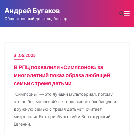
Промотать
Андрей Бугаков
к
содержимому
Общественный деятель, блогер
31.05.2025
НОВОСТИ
В РПЦ похвалили «Симпсонов» за
многолетний показ образа любящей
семьи с тремя детьми.
“Симпсоны” — это лучший мультсериал, потому
что он без малого 40 лет показывает “любящую и
дружную семью с тремя детьми”, считает
митрополит Екатеринбургский и Верхотурский
Евгений.