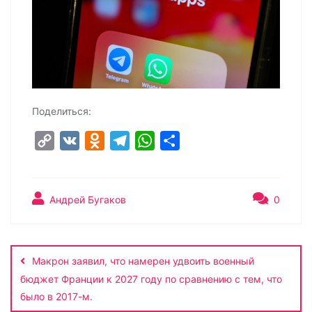
Поделиться:
C
V
O
T
W
О
o
K
d
e
h
т
p
n
l
a
п
y
o
e
t
р
Андрей Бугаков
0
L
k
g
s
а
Навигация
i
l
r
A
в
по
n
a
a
p
и
Макрон заявил, что намерен удвоить военный
записям
k
s
m
p
т
бюджет Франции к 2027 году по сравнению с тем, что
s
ь
было в 2017-м.