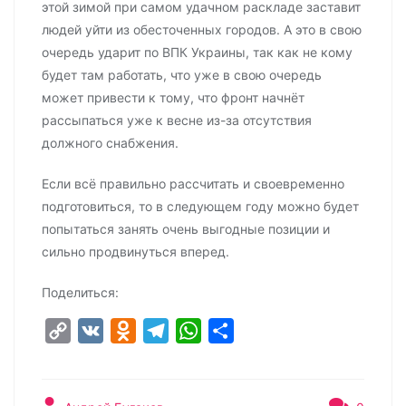
этой зимой при самом удачном раскладе заставит
людей уйти из обесточенных городов. А это в свою
очередь ударит по ВПК Украины, так как не кому
будет там работать, что уже в свою очередь
может привести к тому, что фронт начнёт
рассыпаться уже к весне из-за отсутствия
должного снабжения.
Если всё правильно рассчитать и своевременно
подготовиться, то в следующем году можно будет
попытаться занять очень выгодные позиции и
сильно продвинуться вперед.
Поделиться:
C
V
O
T
W
О
o
K
d
e
h
т
p
n
l
a
п