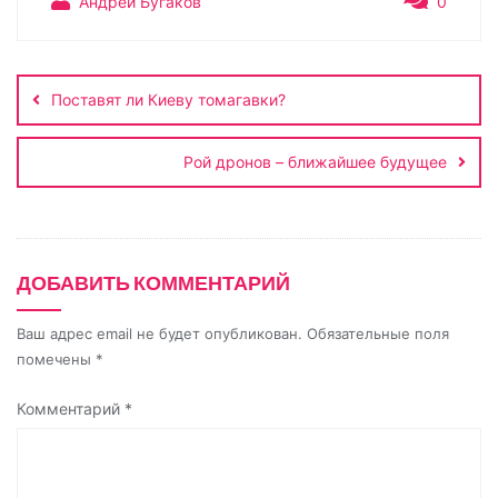
y
o
e
t
р
Андрей Бугаков
0
L
k
g
s
а
Навигация
i
l
r
A
в
по
n
a
a
p
и
Поставят ли Киеву томагавки?
записям
k
s
m
p
т
s
ь
Рой дронов – ближайшее будущее
n
i
k
ДОБАВИТЬ КОММЕНТАРИЙ
i
Ваш адрес email не будет опубликован.
Обязательные поля
помечены
*
Комментарий
*