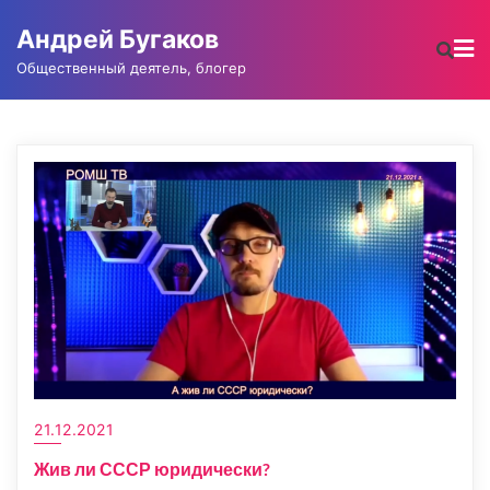
Промотать
Андрей Бугаков
к
содержимому
Общественный деятель, блогер
21.12.2021
Жив ли СССР юридически?