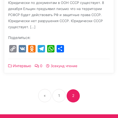
Юридически по документам в ООН СССР существует. 8
декабря Ельцин предъявил письмо что на территории
РСФСР будет действовать РФ и защитные права СССР.
Юридически нет разрушения СССР. Юридически СССР
существует. […]
Поделиться:
Copy
VK
Odnoklassniki
Telegram
WhatsApp
Отправить
Link
Интервью
0
3секунд чтение
Пагинация
записей
«
1
2