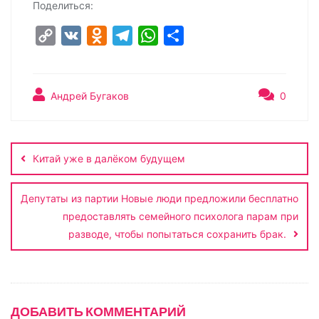
Поделиться:
C
V
O
T
W
О
o
K
d
e
h
т
p
n
l
a
п
y
o
e
t
р
Андрей Бугаков
0
L
k
g
s
а
Навигация
i
l
r
A
в
по
n
a
a
p
и
Китай уже в далёком будущем
записям
k
s
m
p
т
s
ь
Депутаты из партии Новые люди предложили бесплатно
n
предоставлять семейного психолога парам при
разводе, чтобы попытаться сохранить брак.
i
k
i
ДОБАВИТЬ КОММЕНТАРИЙ