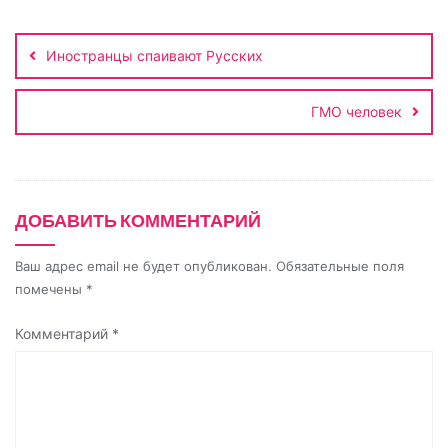
Навигация
n
по
i
Иностранцы спаивают Русских
записям
k
i
ГМО человек
ДОБАВИТЬ КОММЕНТАРИЙ
Ваш адрес email не будет опубликован.
Обязательные поля
помечены
*
Комментарий
*