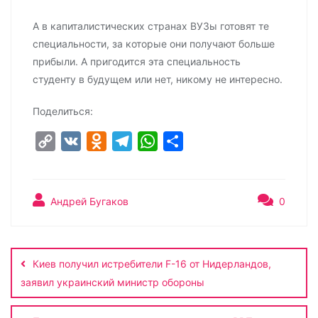
А в капиталистических странах ВУЗы готовят те
специальности, за которые они получают больше
прибыли. А пригодится эта специальность
студенту в будущем или нет, никому не интересно.
Поделиться:
C
V
O
T
W
О
o
K
d
e
h
т
p
n
l
a
п
y
o
e
t
р
Андрей Бугаков
0
L
k
g
s
а
Навигация
i
l
r
A
в
по
n
a
a
p
и
Киев получил истребители F-16 от Нидерландов,
записям
k
s
m
p
т
заявил украинский министр обороны
s
ь