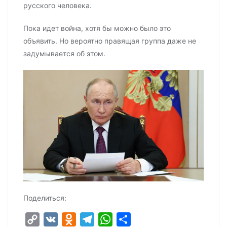
русского человека.
Пока идет война, хотя бы можно было это
объявить. Но вероятно правящая группа даже не
задумывается об этом.
Поделиться:
C
V
O
T
W
О