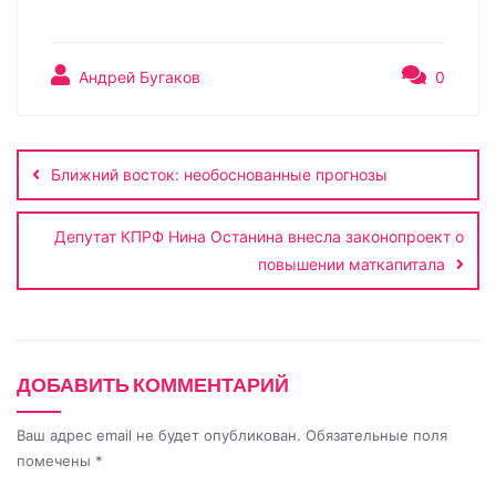
o
K
d
e
h
т
p
n
l
a
п
y
o
e
t
р
Андрей Бугаков
0
L
k
g
s
а
Навигация
i
l
r
A
в
по
n
a
a
p
и
Ближний восток: необоснованные прогнозы
записям
k
s
m
p
т
s
ь
Депутат КПРФ Нина Останина внесла законопроект о
n
повышении маткапитала
i
k
i
ДОБАВИТЬ КОММЕНТАРИЙ
Ваш адрес email не будет опубликован.
Обязательные поля
помечены
*