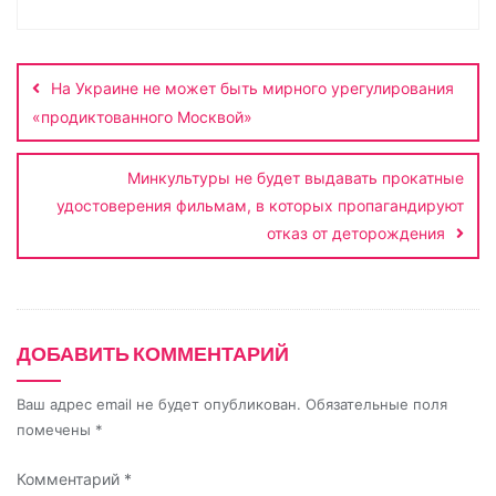
L
k
g
s
а
Навигация
i
l
r
A
в
по
n
a
a
p
и
На Украине не может быть мирного урегулирования
записям
k
s
m
p
т
«продиктованного Москвой»
s
ь
n
Минкультуры не будет выдавать прокатные
удостоверения фильмам, в которых пропагандируют
i
отказ от деторождения
k
i
ДОБАВИТЬ КОММЕНТАРИЙ
Ваш адрес email не будет опубликован.
Обязательные поля
помечены
*
Комментарий
*