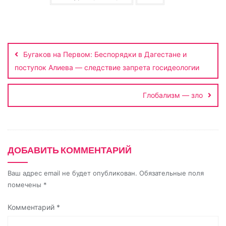
s
ь
n
i
Навигация
по
k
Бугаков на Первом: Беспорядки в Дагестане и
записям
i
поступок Алиева — следствие запрета госидеологии
Глобализм — зло
ДОБАВИТЬ КОММЕНТАРИЙ
Ваш адрес email не будет опубликован.
Обязательные поля
помечены
*
Комментарий
*