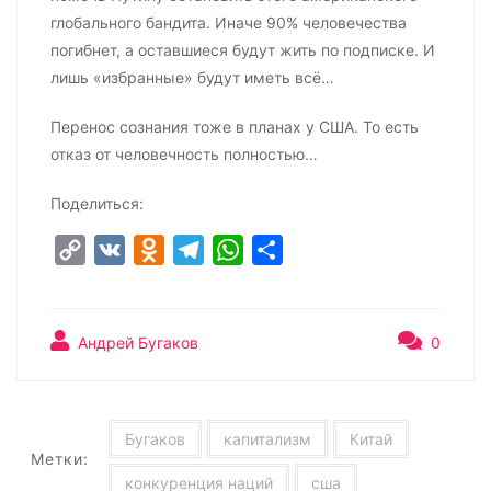
глобального бандита. Иначе 90% человечества
погибнет, а оставшиеся будут жить по подписке. И
лишь «избранные» будут иметь всё…
Перенос сознания тоже в планах у США. То есть
отказ от человечность полностью…
Поделиться:
C
V
O
T
W
О
o
K
d
e
h
т
p
n
l
a
п
y
o
e
t
р
Андрей Бугаков
0
L
k
g
s
а
i
l
r
A
в
n
a
a
p
и
Бугаков
капитализм
Китай
Метки:
k
s
m
p
т
конкуренция наций
сша