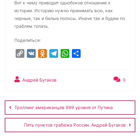
Вот к чему приводит однобокое отношение к
истории. Историю нужно принимать всю, как
черные, так и белые полосы. Иначе так и будем по
граблям топать.
Поделиться:
C
V
O
T
W
О
o
K
d
e
h
т
p
n
l
a
п
y
o
e
t
р
Андрей Бугаков
0
L
k
g
s
а
Навигация
i
l
r
A
в
по
n
a
a
p
и
Троллинг американцев 999 уровня от Путина
записям
k
s
m
p
т
s
ь
Пять пунктов грабежа России. Андрей Бугаков
n