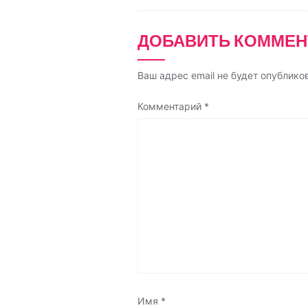
s
n
ДОБАВИТЬ КОММЕН
i
k
Ваш адрес email не будет опублико
i
Комментарий
*
Имя
*