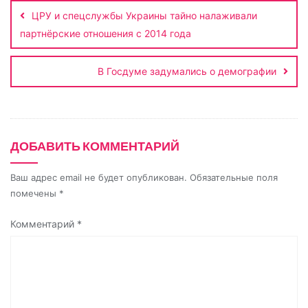
по
n
a
a
p
и
ЦРУ и спецслужбы Украины тайно налаживали
записям
k
s
m
p
т
партнёрские отношения с 2014 года
s
ь
n
В Госдуме задумались о демографии
i
k
i
ДОБАВИТЬ КОММЕНТАРИЙ
Ваш адрес email не будет опубликован.
Обязательные поля
помечены
*
Комментарий
*