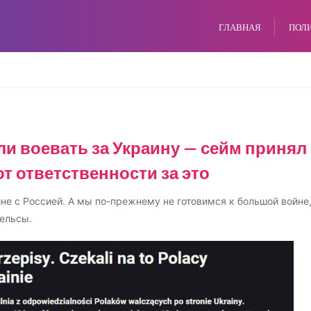
ГЛАВНАЯ
ПОЛ
и воевать за Украину — сейм принял 
 ответственности за это
йне с Россией. А мы по-прежнему не готовимся к большой войне
ельсы.