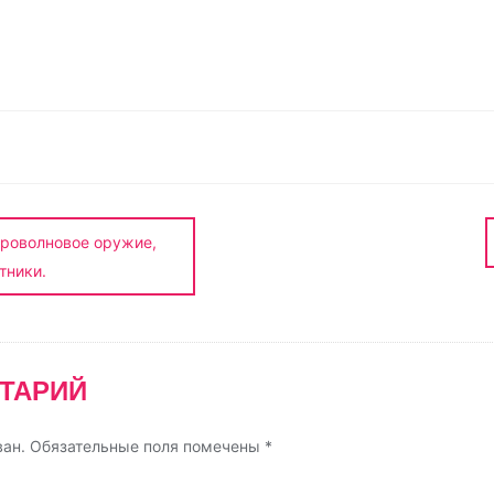
О
т
п
р
а
в
и
кроволновое оружие,
т
тники.
ь
ТАРИЙ
ван.
Обязательные поля помечены
*