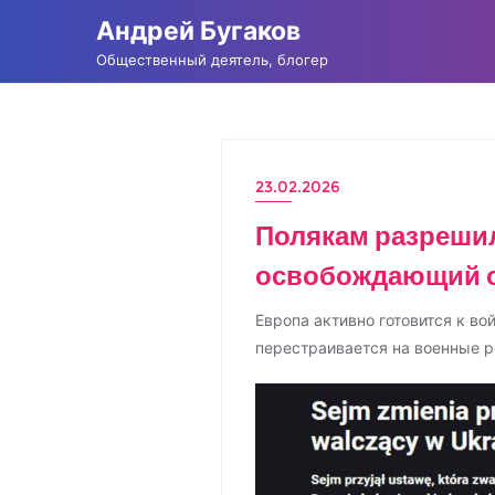
Промотать
Андрей Бугаков
к
Общественный деятель, блогер
содержимому
23.02.2026
НОВОСТИ
Полякам разрешил
освобождающий от
Европа активно готовится к во
перестраивается на военные р