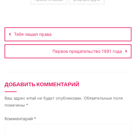
i
k
Навигация
i
по
Тебя лишил права
записям
Первое предательство 1991 года
ДОБАВИТЬ КОММЕНТАРИЙ
Ваш адрес email не будет опубликован.
Обязательные поля
помечены
*
Комментарий
*