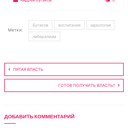
L
k
g
s
а
i
l
r
A
в
n
a
a
p
и
Бугаков
воспитание
идеология
Метки:
k
s
m
p
т
либерализм
s
ь
n
i
Навигация
по
k
ПЯТАЯ ВЛАСТЬ
записям
i
ГОТОВ ПОЛУЧИТЬ ВЛАСТЬ?
ДОБАВИТЬ КОММЕНТАРИЙ