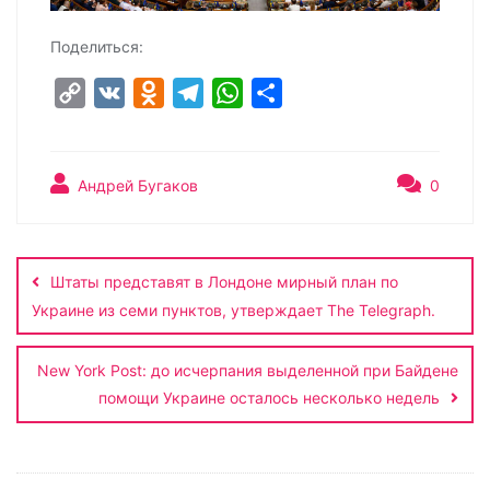
Поделиться:
C
V
O
T
W
О
o
K
d
e
h
т
p
n
l
a
п
y
o
e
t
р
Андрей Бугаков
0
L
k
g
s
а
Навигация
i
l
r
A
в
по
n
a
a
p
и
Штаты представят в Лондоне мирный план по
записям
k
s
m
p
т
Украине из семи пунктов, утверждает The Telegraph.
s
ь
n
New York Post: до исчерпания выделенной при Байдене
помощи Украине осталось несколько недель
i
k
i