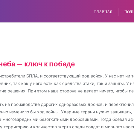
ГЛАВНАЯ
ПОЛ
неба — ключ к победе
стребители БПЛА, и соответствующий род войск. У нас нет ни т
ник, так как у него есть как средства атаки, так и защиты. У н
гие решения. При этом наша сторона не делает ничего, чтобы п
ть на производстве дорогих одноразовых дронов, и переключил
енно изменило бы ход войны. Ударные герани нужно защищать,
 многозарядными безоткатными дробовиками. Тогда боевая эф
шу территорию и количество жертв среди солдат и мирного насе