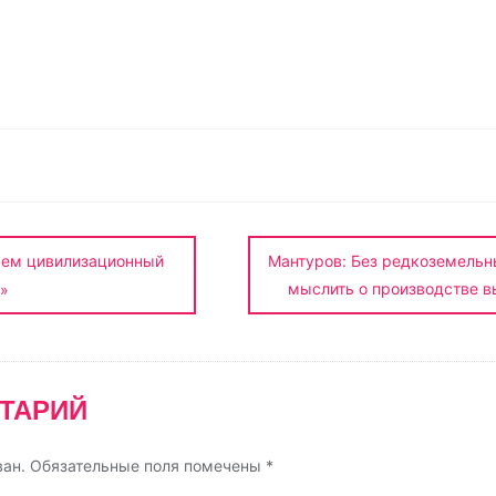
О
т
п
р
а
в
и
аем цивилизационный
Мантуров: Без редкоземельн
т
мыслить о производстве в
»
ь
ТАРИЙ
ван.
Обязательные поля помечены
*