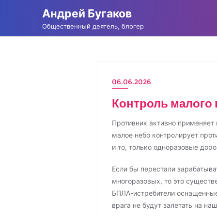
Промотать
Андрей Бугаков
к
Общественный деятель, блогер
содержимому
06.06.2026
Контроль малого 
Противник активно применяет и
малое небо контролирует против
и то, только одноразовые доро
Если бы перестали зарабатыва
многоразовых, то это существ
БПЛА-истребители оснащенные
врага не будут залетать на на