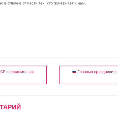
о в отличие от части тех, кто приезжает к нам.
О
т
п
р
а
в
и
ССР и современная
Главные праздники в 
т
ь
ТАРИЙ