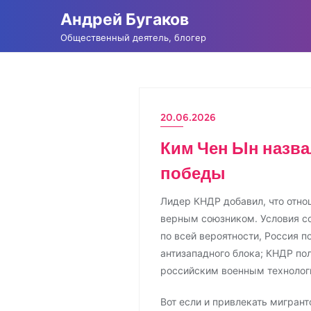
Промотать
Андрей Бугаков
к
Общественный деятель, блогер
содержимому
20.06.2026
Ким Чен Ын назва
победы
Лидер КНДР добавил, что отн
верным союзником. Условия со
по всей вероятности, Россия 
антизападного блока; КНДР пол
российским военным технолог
Вот если и привлекать мигрант