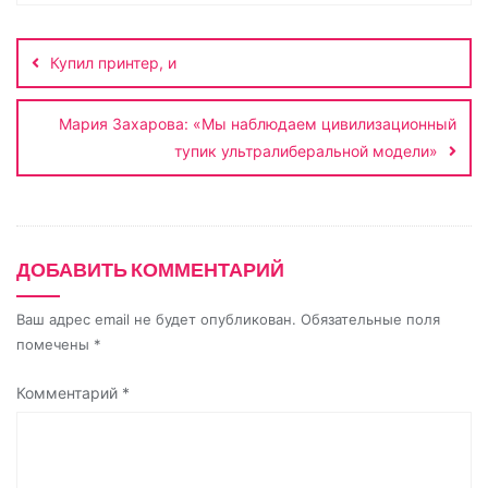
Навигация
i
l
r
A
в
по
n
a
a
p
и
Купил принтер, и
записям
k
s
m
p
т
s
ь
Мария Захарова: «Мы наблюдаем цивилизационный
n
тупик ультралиберальной модели»
i
k
i
ДОБАВИТЬ КОММЕНТАРИЙ
Ваш адрес email не будет опубликован.
Обязательные поля
помечены
*
Комментарий
*