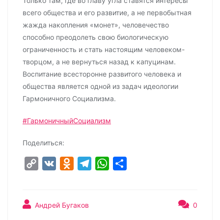
Только там, где во главу угла ставятся интересы
всего общества и его развитие, а не первобытная
жажда накопления «монет», человечество
способно преодолеть свою биологическую
ограниченность и стать настоящим человеком-
творцом, а не вернуться назад к капуцинам.
Воспитание всесторонне развитого человека и
общества является одной из задач идеологии
Гармоничного Социализма.
#ГармоничныйСоциализм
Поделиться:
C
V
O
T
W
О
o
K
d
e
h
т
p
n
l
a
п
y
o
e
t
р
Андрей Бугаков
0
L
k
g
s
а