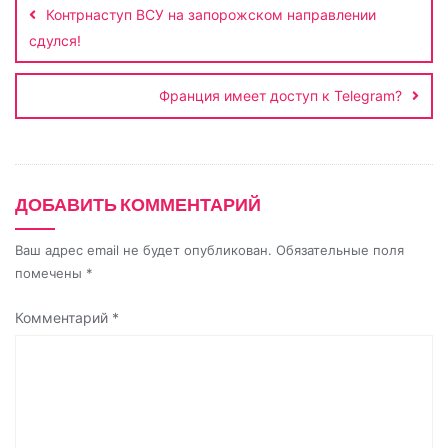
n
a
a
p
и
Контрнаступ ВСУ на запорожском направлении
записям
k
s
m
p
т
сдулся!
s
ь
n
Франция имеет доступ к Telegram?
i
k
i
ДОБАВИТЬ КОММЕНТАРИЙ
Ваш адрес email не будет опубликован.
Обязательные поля
помечены
*
Комментарий
*