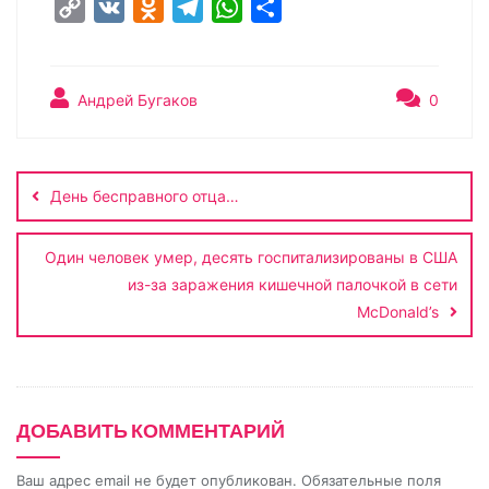
C
V
O
T
W
О
o
K
d
e
h
т
p
n
l
a
п
y
o
e
t
р
Андрей Бугаков
0
L
k
g
s
а
Навигация
i
l
r
A
в
по
n
a
a
p
и
День бесправного отца…
записям
k
s
m
p
т
s
ь
Один человек умер, десять госпитализированы в США
n
из-за заражения кишечной палочкой в сети
i
McDonald’s
k
i
ДОБАВИТЬ КОММЕНТАРИЙ
Ваш адрес email не будет опубликован.
Обязательные поля