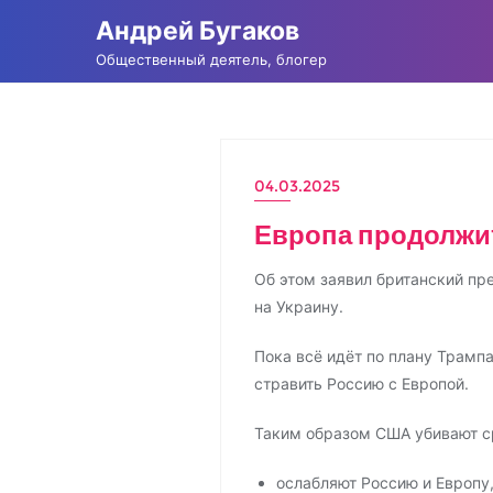
Промотать
Андрей Бугаков
к
Общественный деятель, блогер
содержимому
04.03.2025
АНДРЕЙ БУГАКОВ
Европа продолжит
Об этом заявил британский пр
на Украину.
Пока всё идёт по плану Трамп
стравить Россию с Европой.
Таким образом США убивают ср
ослабляют Россию и Европу,