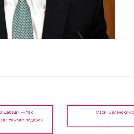
О
т
п
р
а
в
и
й шабаш» — так
Маск: Зеленский 
т
вал саммит лидеров
ь