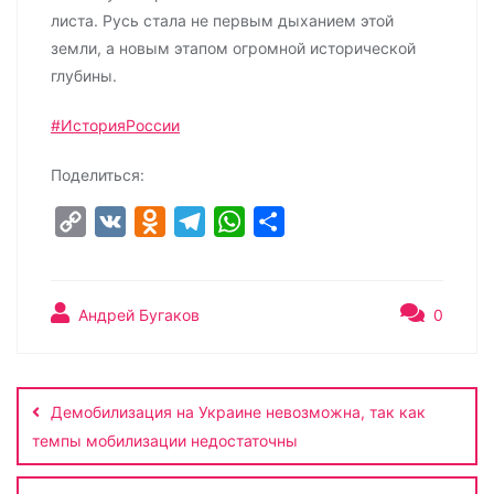
листа. Русь стала не первым дыханием этой
земли, а новым этапом огромной исторической
глубины.
#ИсторияРоссии
Поделиться:
C
V
O
T
W
О
o
K
d
e
h
т
p
n
l
a
п
y
o
e
t
р
Андрей Бугаков
0
L
k
g
s
а
Навигация
i
l
r
A
в
по
n
a
a
p
и
Демобилизация на Украине невозможна, так как
записям
k
s
m
p
т
темпы мобилизации недостаточны
s
ь