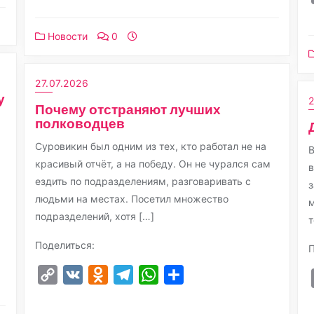
Новости
0
27.07.2026
у
2
Почему отстраняют лучших
полководцев
Суровикин был одним из тех, кто работал не на
В
красивый отчёт, а на победу. Он не чурался сам
в
ездить по подразделениям, разговаривать с
з
людьми на местах. Посетил множество
м
подразделений, хотя […]
т
Поделиться:
П
Copy
VK
Odnoklassniki
Telegram
WhatsApp
Отправить
Link