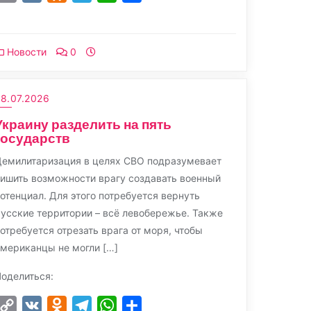
Link
Новости
0
8.07.2026
Украину разделить на пять
государств
емилитаризация в целях СВО подразумевает
ишить возможности врагу создавать военный
отенциал. Для этого потребуется вернуть
усские территории – всё левобережье. Также
отребуется отрезать врага от моря, чтобы
мериканцы не могли […]
оделиться:
Copy
VK
Odnoklassniki
Telegram
WhatsApp
Отправить