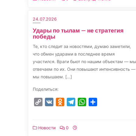
24.07.2026
Удары по тылам — не стратегия
победы
Те, кто следит за новостями, думаю заметили,
что обмен ударами в последнее время
участился. Враги бьют по нашим объектам — м
отвечаем по их. Они повышают интенсивность —
мы повышаем. […]
Поделиться:
Copy
VK
Odnoklassniki
Telegram
WhatsApp
Отправить
Link
Новости
0