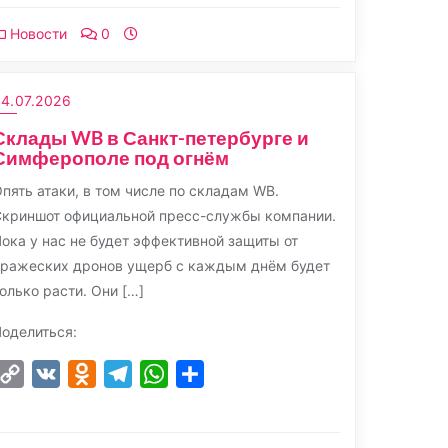
Новости
0
4.07.2026
Склады WB в Санкт-петербурге и
Симферополе под огнём
пять атаки, в том числе по складам WB.
криншот официальной пресс-службы компании.
ока у нас не будет эффективной защиты от
вражеских дронов ущерб с каждым днём будет
олько расти. Они […]
оделиться:
Copy
VK
Odnoklassniki
Telegram
WhatsApp
Отправить
Link