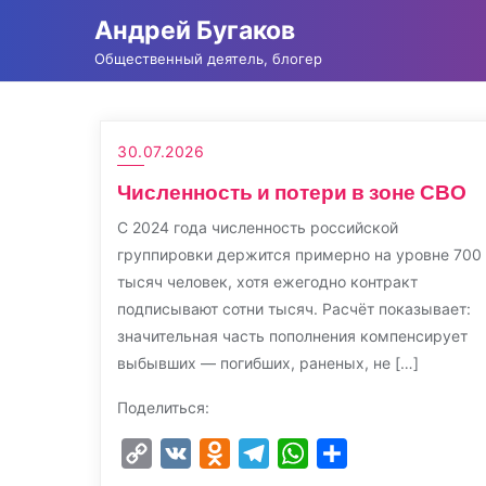
Промотать
Андрей Бугаков
к
Общественный деятель, блогер
содержимому
30.07.2026
Численность и потери в зоне СВО
С 2024 года численность российской
группировки держится примерно на уровне 700
тысяч человек, хотя ежегодно контракт
подписывают сотни тысяч. Расчёт показывает:
значительная часть пополнения компенсирует
выбывших — погибших, раненых, не […]
Поделиться:
Copy
VK
Odnoklassniki
Telegram
WhatsApp
Отправить
Link