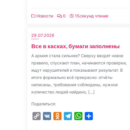
Новости
0
15секунд чтение
29.07.2026
Все в касках, бумаги заполнены
А армия стала сильнее? Сверху вводят новое
правило, спускают план, начинаются проверки,
ищут нарушителей и показывают результат. В
итоге формально всё прекрасно: отчёты
написаны, требования соблюдены, нужное
количество людей найдено, […]
Поделиться:
Copy
VK
Odnoklassniki
Telegram
WhatsApp
Отправить
Link