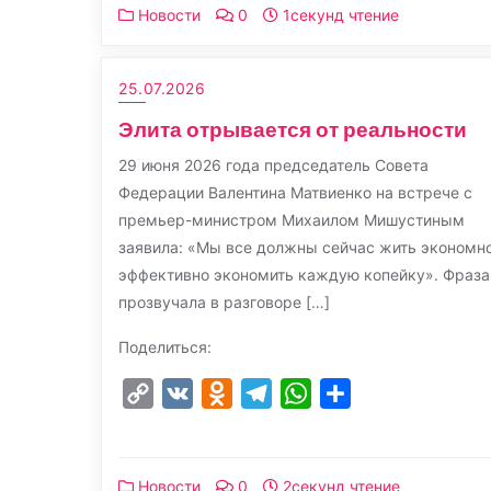
Новости
0
1секунд чтение
25.07.2026
Элита отрывается от реальности
29 июня 2026 года председатель Совета
Федерации Валентина Матвиенко на встрече с
премьер-министром Михаилом Мишустиным
заявила: «Мы все должны сейчас жить экономно
эффективно экономить каждую копейку». Фраза
прозвучала в разговоре […]
Поделиться:
Copy
VK
Odnoklassniki
Telegram
WhatsApp
Отправить
Link
Новости
0
2секунд чтение