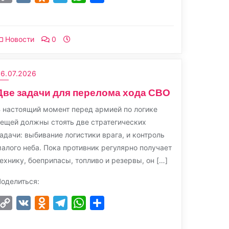
Link
Новости
0
6.07.2026
Две задачи для перелома хода СВО
 настоящий момент перед армией по логике
ещей должны стоять две стратегических
адачи: выбивание логистики врага, и контроль
алого неба. Пока противник регулярно получает
ехнику, боеприпасы, топливо и резервы, он […]
оделиться:
Copy
VK
Odnoklassniki
Telegram
WhatsApp
Отправить
Link