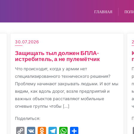
ГЛАВНАЯ
ПОЛ
30.07.2026
2
Защищать тыл должен БПЛА-
истребитель, а не пулемётчик
Что происходит, когда у армии нет
П
специализированного технического решения?
р
Проблему начинают закрывать людьми. И вот мы
п
видим, как вдоль дорог, возле предприятий и
м
важных объектов расставляют мобильные
а
огневые группы чтобы […]
ч
Поделиться:
П
Copy
VK
Odnoklassniki
Telegram
WhatsApp
Отправить