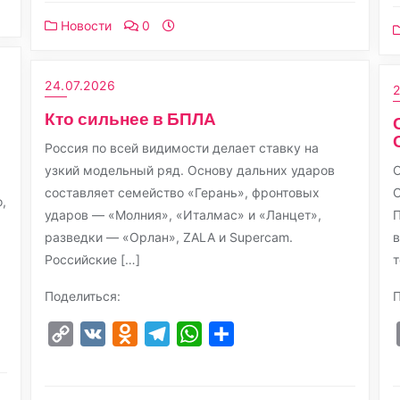
Новости
0
24.07.2026
2
Кто сильнее в БПЛА
Россия по всей видимости делает ставку на
узкий модельный ряд. Основу дальних ударов
О
составляет семейство «Герань», фронтовых
С
,
ударов — «Молния», «Италмас» и «Ланцет»,
П
разведки — «Орлан», ZALA и Supercam.
Российские […]
т
Поделиться:
П
Copy
VK
Odnoklassniki
Telegram
WhatsApp
Отправить
Link