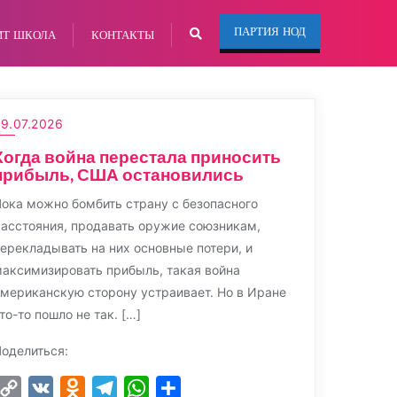
ПАРТИЯ НОД
ИТ ШКОЛА
КОНТАКТЫ
9.07.2026
Когда война перестала приносить
прибыль, США остановились
ока можно бомбить страну с безопасного
асстояния, продавать оружие союзникам,
ерекладывать на них основные потери, и
аксимизировать прибыль, такая война
мериканскую сторону устраивает. Но в Иране
то-то пошло не так. […]
оделиться:
Copy
VK
Odnoklassniki
Telegram
WhatsApp
Отправить