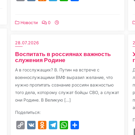
Link
Новости
0
28.07.2026
2
Воспитать в россиянах важность
служения Родине
А в госслужащих? В. Путин на встрече с
Д
военнослужащими ВМФ выразил желание, что
л
нужно пропитать сознание россиян важностью
п
того дела, которому служат бойцы СВО, а служат
р
они Родине. В Великую […]
п
а
Поделиться:
П
Copy
VK
Odnoklassniki
Telegram
WhatsApp
Отправить
Link