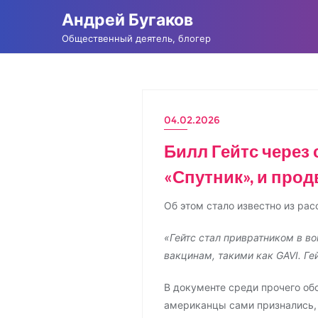
Промотать
Андрей Бугаков
к
Общественный деятель, блогер
содержимому
04.02.2026
НОВОСТИ
Билл Гейтс через
«Спутник», и про
Об этом стало известно из ра
«Гейтс стал привратником в в
вакцинам, такими как GAVI. Ге
В документе среди прочего об
американцы сами признались, 