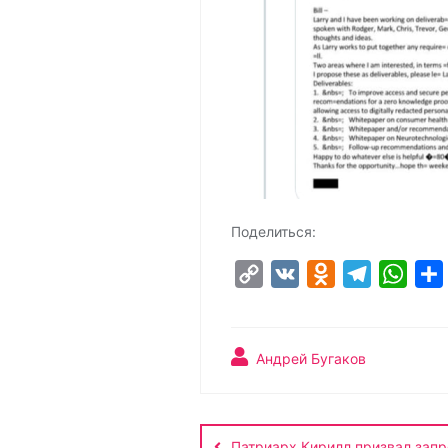
Поделиться:
C
V
O
T
W
o
K
d
e
h
p
n
l
a
y
o
e
t
Андрей Бугаков
L
k
g
s
Навигация
i
l
r
A
n
a
a
p
Патриарх Кирилл призвал запр