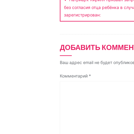
по
k
s
m
p
без согласия отца ребёнка в случ
записям
s
зарегистрирован:
n
i
k
ДОБАВИТЬ КОММЕН
i
Ваш адрес email не будет опублико
Комментарий
*