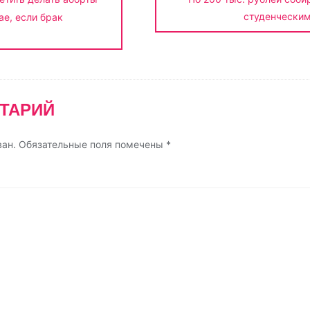
т
студенческим
ае, если брак
ь
ТАРИЙ
ван.
Обязательные поля помечены
*