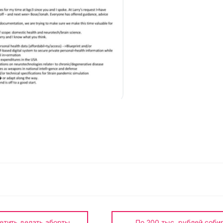
О
т
п
р
а
в
и
етить делать аборты
По 200 тыс. рублей соби