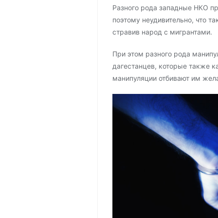
Разного рода западные НКО пр
поэтому неудивительно, что та
стравив народ с мигрантами.
При этом разного рода манипу
дагестанцев, которые также ка
манипуляции отбивают им жела