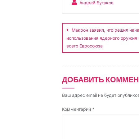
y
o
e
t
Андрей Бугаков
L
k
g
s
Навигация
i
l
r
A
по
n
a
a
p
Макрон заявил, что решил нач
k
s
m
p
использования ядерного оружия
записям
s
всего Евросоюза
n
i
k
ДОБАВИТЬ КОММЕН
i
Ваш адрес email не будет опублико
Комментарий
*