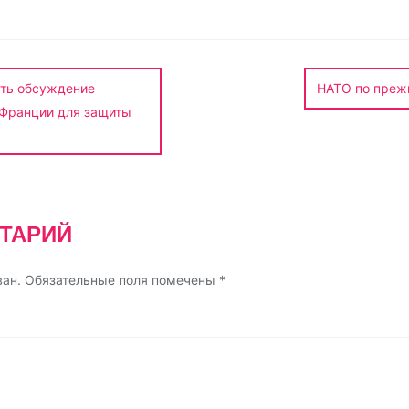
р
а
в
и
ать обсуждение
НАТО по преж
т
 Франции для защиты
ь
ТАРИЙ
ван.
Обязательные поля помечены
*