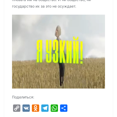
государство их за это не осуждает.
Поделиться:
C
V
O
T
W
О
o
K
d
e
h
т