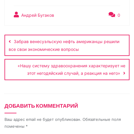
p
n
l
a
п
y
o
e
t
р
Андрей Бугаков
0
L
k
g
s
а
Навигация
i
l
r
A
в
по
n
a
a
p
и
Забрав венесуэльскую нефть американцы решили
записям
k
s
m
p
т
все свои экономические вопросы
s
ь
n
«Нашу систему здравоохранения характеризует не
этот негодяйский случай, а реакция на него»
i
k
i
ДОБАВИТЬ КОММЕНТАРИЙ
Ваш адрес email не будет опубликован.
Обязательные поля
помечены
*