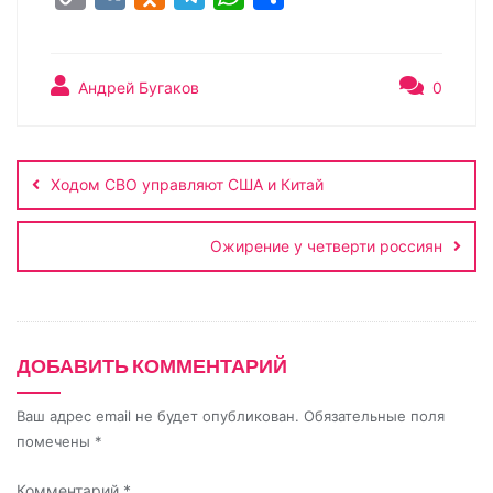
o
K
d
e
h
т
p
n
l
a
п
y
o
e
t
р
Андрей Бугаков
0
L
k
g
s
а
Навигация
i
l
r
A
в
по
n
a
a
p
и
Ходом СВО управляют США и Китай
записям
k
s
m
p
т
s
ь
Ожирение у четверти россиян
n
i
k
ДОБАВИТЬ КОММЕНТАРИЙ
i
Ваш адрес email не будет опубликован.
Обязательные поля
помечены
*
Комментарий
*