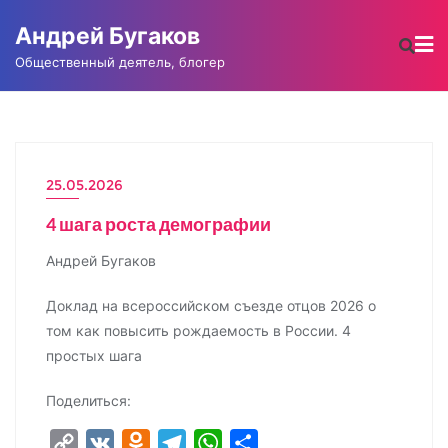
Промотать
Андрей Бугаков
к
содержимому
Общественный деятель, блогер
25.05.2026
4 шага роста демографии
Андрей Бугаков
Доклад на всероссийском съезде отцов 2026 о
том как повысить рождаемость в России. 4
простых шага
Поделиться:
C
V
O
T
W
О