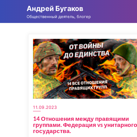
Промотать
Андрей Бугаков
к
Общественный деятель, блогер
содержимому
11.09.2023
14 Отношения между правящими
группами. Федерация vs унитарног
государства.