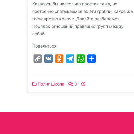
Казалось бы настолько простая тема, но
постоянно спотыкаемся об эти грабли, какое же
государство крепче. Давайте разберемся.
Порядок отношений правящих групп между
собой:
Поделиться:
Copy
VK
Odnoklassniki
Telegram
WhatsApp
Отправить
Link
Полит Школа
0