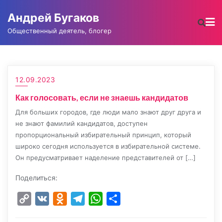
Промотать
Андрей Бугаков
к
содержимому
Общественный деятель, блогер
12.09.2023
Как голосовать, если не знаешь кандидатов
Для больших городов, где люди мало знают друг друга и
не знают фамилий кандидатов, доступен
пропорциональный избирательный принцип, который
широко сегодня используется в избирательной системе.
Он предусматривает наделение представителей от […]
Поделиться:
Copy
VK
Odnoklassniki
Telegram
WhatsApp
Отправить
Link