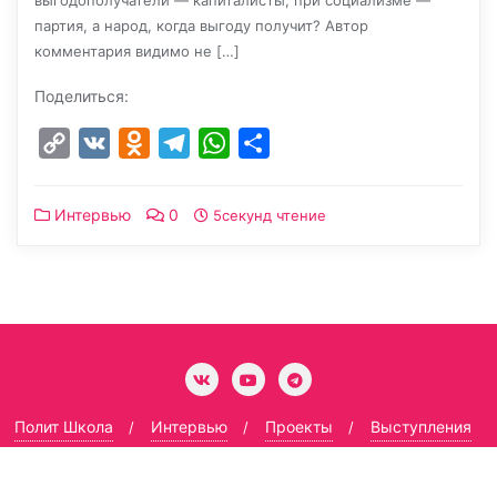
выгодополучатели — капиталисты, при социализме —
партия, а народ, когда выгоду получит? Автор
комментария видимо не […]
Поделиться:
Copy
VK
Odnoklassniki
Telegram
WhatsApp
Отправить
Link
Интервью
0
5секунд чтение
Полит Школа
Интервью
Проекты
Выступления
Гармоничный социализм