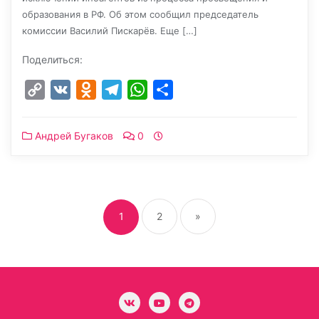
образования в РФ. Об этом сообщил председатель
комиссии Василий Пискарёв. Еще […]
Поделиться:
Copy
VK
Odnoklassniki
Telegram
WhatsApp
Отправить
Link
Андрей Бугаков
0
Пагинация
записей
1
2
»