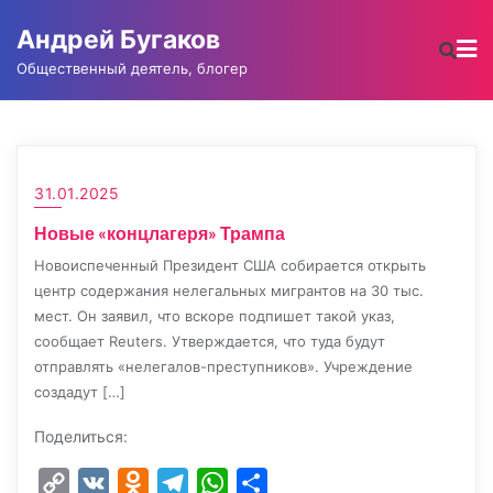
Промотать
Андрей Бугаков
к
содержимому
Общественный деятель, блогер
31.01.2025
Новые «концлагеря» Трампа
Новоиспеченный Президент США собирается открыть
центр содержания нелегальных мигрантов на 30 тыс.
мест. Он заявил, что вскоре подпишет такой указ,
сообщает Reuters. Утверждается, что туда будут
отправлять «нелегалов-преступников». Учреждение
создадут […]
Поделиться:
Copy
VK
Odnoklassniki
Telegram
WhatsApp
Отправить