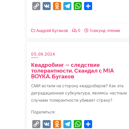
Copy
VK
Odnoklassniki
Telegram
WhatsApp
Отправить
Link
Андрей Бугаков
0
1секунд чтение
05.09.2024
Квадробинг — следствие
толерантности. Скандал с MIA
BOYKA. Бугаков
СМИ встали на сторону квадроберов? Как эта
деградационная субкультура, являясь частным
случаем толерантности убивает страну?
Поделиться:
Copy
VK
Odnoklassniki
Telegram
WhatsApp
Отправить