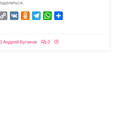
оделиться:
Copy
VK
Odnoklassniki
Telegram
WhatsApp
Отправить
Link
Андрей Бугаков
0