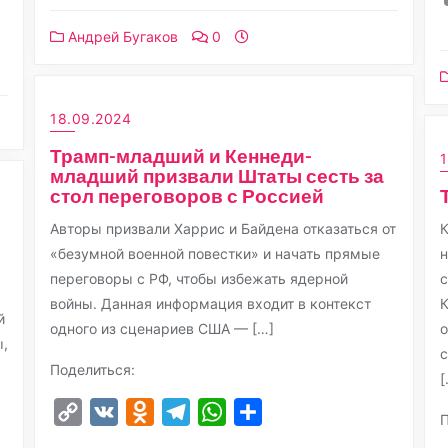
Андрей Бугаков
0
18.09.2024
Трамп-младший и Кеннеди-
младший призвали Штаты сесть за
стол переговоров с Россией
Авторы призвали Харрис и Байдена отказаться от
К
«безумной военной повестки» и начать прямые
н
переговоры с РФ, чтобы избежать ядерной
с
ь
войны. Данная информация входит в контекст
К
й
одного из сценариев США — […]
о
ы,
с
Поделиться:
[
Copy
VK
Odnoklassniki
Telegram
WhatsApp
Отправить
П
Link