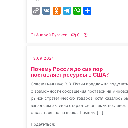
Copy
VK
Odnoklassniki
Telegram
WhatsApp
Отправить
Link
Андрей Бугаков
0
13.09.2024
Почему Россия до сих пор
поставляет ресурсы в США?
Совсем недавно В.В. Путин предложил подумат
о возможности сокращения поставок на мирово
рынок стратегических товаров, хотя казалось б
запад сам активно старается от таких поставок
отказаться, но не всех… Помним […]
Поделиться: