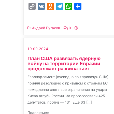
Copy
VK
Odnoklassniki
Telegram
WhatsApp
Отправить
Link
Андрей Бугаков
0
19.09.2024
План США развязать ядерную
войну на территории Евразии
продолжает развиваться
Европарламент (очевидно по «приказу» США)
принял резолюцию с призывом к странам ЕС
немедленно снять все ограничения на удары
Киева вглубь России. За проголосовали 425
депутатов, против — 131. Ещё 63 […]
Поделиться: