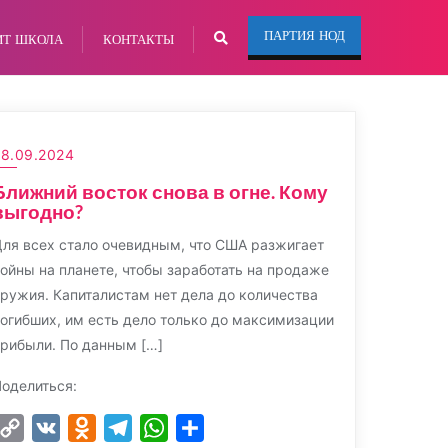
ПАРТИЯ НОД
ИТ ШКОЛА
КОНТАКТЫ
28.09.2024
Ближний восток снова в огне. Кому
выгодно?
ля всех стало очевидным, что США разжигает
ойны на планете, чтобы заработать на продаже
ружия. Капиталистам нет дела до количества
огибших, им есть дело только до максимизации
рибыли. По данным […]
оделиться:
Copy
VK
Odnoklassniki
Telegram
WhatsApp
Отправить