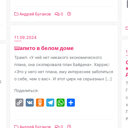
Андрей Бугаков
0
11.09.2024
Шапито в белом доме
Трамп: «У неё нет никакого экономического
плана, она скопировала план Байдена». Харрис:
«Это у него нет плана, ему интереснее заботиться
о себе, чем о вас». И этот цирк на серьезных […]
S
Т
Г
Поделиться:
Copy
VK
Odnoklassniki
Telegram
WhatsApp
Отправить
з
Link
Р
Андрей Бугаков
0