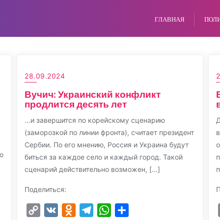
ГЛАВНАЯ
ПОЛ
28.09.2024
Вучич: Украинский конфликт
продлится десять лет
…и завершится по корейскому сценарию
Д
(заморозкой по линии фронта), считает президент
в
Сербии. По его мнению, Россия и Украина будут
о
о
биться за каждое село и каждый город. Такой
п
сценарий действительно возможен, […]
п
Поделиться:
П
Copy
VK
Odnoklassniki
Telegram
WhatsApp
Отправить