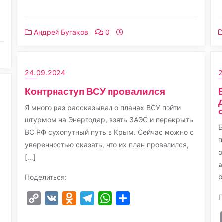
Link
Андрей Бугаков
0
24.09.2024
Контрнаступ ВСУ провалился
Я много раз рассказывал о планах ВСУ пойти
штурмом на Энергодар, взять ЗАЭС и перекрыть
Б
ВС РФ сухопутный путь в Крым. Сейчас можно с
п
уверенностью сказать, что их план провалился,
о
[…]
а
р
Поделиться:
П
Copy
VK
Odnoklassniki
Telegram
WhatsApp
Отправить
Link