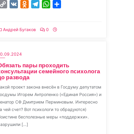
Copy
VK
Odnoklassniki
Telegram
WhatsApp
Отправить
Link
Андрей Бугаков
0
10.09.2024
Обязать пары проходить
консультации семейного психолога
до развода
акой проект закона внесён в Госдуму депутатом
осдумы Игорем Антропенко («Единая Россия») и
сенатор СФ Дмитрием Перминовым. Интересно
а чей счет? Вот психологи то обрадуются)
Поистине бесполезные меры «поддержки».
азрушили […]