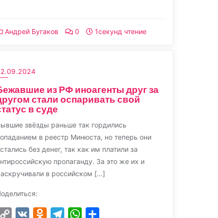
Link
Андрей Бугаков
0
1секунд чтение
22.09.2024
Бежавшие из РФ иноагенты друг за
другом стали оспаривать свой
статус в суде
ывшие звёзды раньше так гордились
опаданием в реестр Минюста, но теперь они
стались без денег, так как им платили за
нтироссийскую пропаганду. За это же их и
аскручивали в российском […]
оделиться:
Copy
VK
Odnoklassniki
Telegram
WhatsApp
Отправить