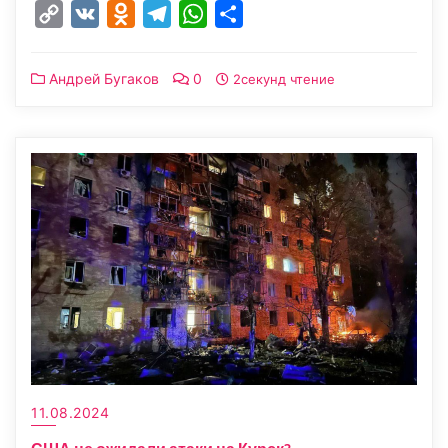
Copy
VK
Odnoklassniki
Telegram
WhatsApp
Отправить
Link
Андрей Бугаков
0
2секунд чтение
11.08.2024