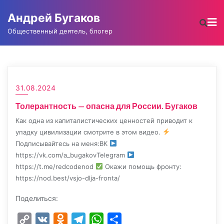
Промотать
Андрей Бугаков
к
содержимому
Общественный деятель, блогер
31.08.2024
Толерантность — опасна для России. Бугаков
Как одна из капиталистических ценностей приводит к
упадку цивилизации смотрите в этом видео.
Подписывайтесь на меня:ВК
https://vk.com/a_bugakovTelegram
https://t.me/redcodenod
Окажи помощь фронту:
https://nod.best/vsjo-dlja-fronta/
Поделиться:
Copy
VK
Odnoklassniki
Telegram
WhatsApp
Отправить