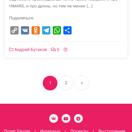
HIMARS, и про дроны, но тем не менее […]
Поделиться:
Copy
VK
Odnoklassniki
Telegram
WhatsApp
Отправить
Link
Андрей Бугаков
0
Пагинация
записей
1
2
»
Полит Школа
Интервью
Проекты
Выступления