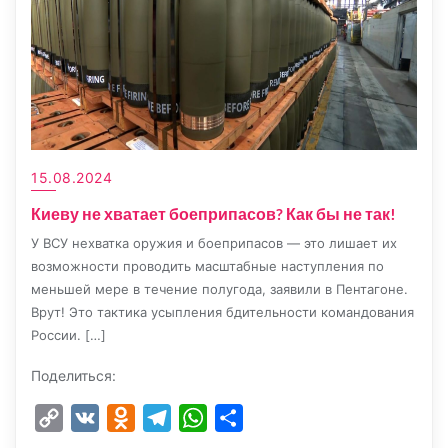
15.08.2024
Киеву не хватает боеприпасов? Как бы не так!
У ВСУ нехватка оружия и боеприпасов — это лишает их
возможности проводить масштабные наступления по
меньшей мере в течение полугода, заявили в Пентагоне.
Врут! Это тактика усыпления бдительности командования
России. […]
Поделиться:
Copy
VK
Odnoklassniki
Telegram
WhatsApp
Отправить
Link