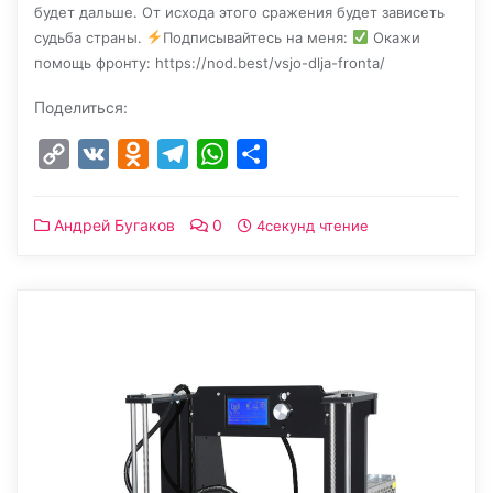
будет дальше. От исхода этого сражения будет зависеть
судьба страны.
Подписывайтесь на меня:
Окажи
помощь фронту: https://nod.best/vsjo-dlja-fronta/
Поделиться:
Copy
VK
Odnoklassniki
Telegram
WhatsApp
Отправить
Link
Андрей Бугаков
0
4секунд чтение