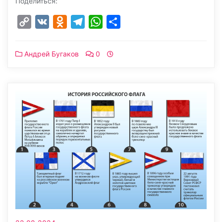
Поделиться:
Copy
VK
Odnoklassniki
Telegram
WhatsApp
Отправить
Link
Андрей Бугаков
0