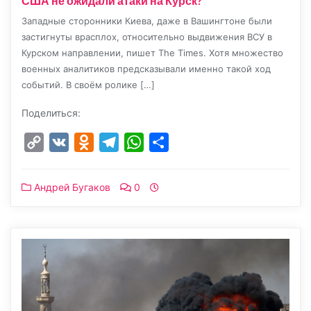
США не ожидали атаки на Курск?
Западные сторонники Киева, даже в Вашингтоне были
застигнуты врасплох, относительно выдвижения ВСУ в
Курском направлении, пишет The Times. Хотя множество
военных аналитиков предсказывали именно такой ход
событий. В своём ролике […]
Поделиться:
Copy
VK
Odnoklassniki
Telegram
WhatsApp
Отправить
Link
Андрей Бугаков
0